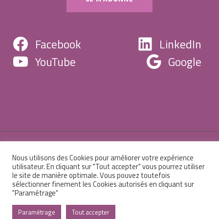
Facebook
LinkedIn
YouTube
Google
Nous utilisons des Cookies pour améliorer votre expérience
© 2026 Centre de formation Christine Robert -
utilisateur. En cliquant sur "Tout accepter" vous pourrez utiliser
le site de manière optimale. Vous pouvez toutefois
Mentions légales
-
Sitemap
-
Administration
sélectionner finement les Cookies autorisés en cliquant sur
"Paramétrage"
Paramétrage
Tout accepter