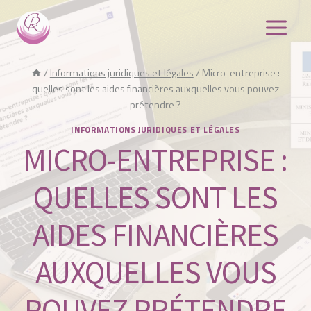
Aller
au
contenu
/
Informations juridiques et légales
/
Micro-entreprise :
quelles sont les aides financières auxquelles vous pouvez
prétendre ?
INFORMATIONS JURIDIQUES ET LÉGALES
MICRO-ENTREPRISE :
QUELLES SONT LES
AIDES FINANCIÈRES
AUXQUELLES VOUS
POUVEZ PRÉTENDRE