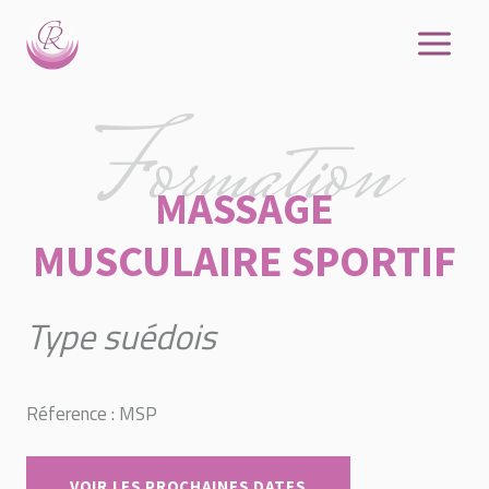
Aller
au
contenu
Formation
MASSAGE
MUSCULAIRE SPORTIF
Type suédois
Réference : MSP
VOIR LES PROCHAINES DATES