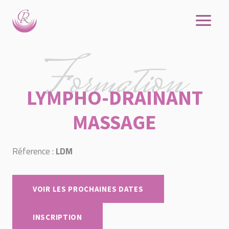
Aller
au
contenu
Formation
LYMPHO-DRAINANT
MASSAGE
Réference :
LDM
VOIR LES PROCHAINES DATES
INSCRIPTION