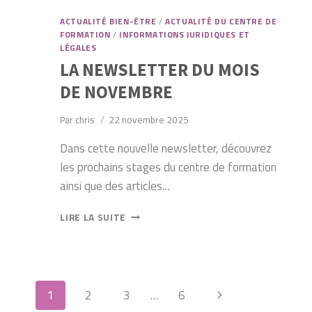
ACTUALITÉ BIEN-ÊTRE
/
ACTUALITÉ DU CENTRE DE
FORMATION
/
INFORMATIONS JURIDIQUES ET
LÉGALES
LA NEWSLETTER DU MOIS
DE NOVEMBRE
Par
chris
22 novembre 2025
Dans cette nouvelle newsletter, découvrez
les prochains stages du centre de formation
ainsi que des articles…
LA
LIRE LA SUITE
NEWSLETTER
DU
MOIS
DE
NAVIGATION
NOVEMBRE
Page
1
2
3
…
6