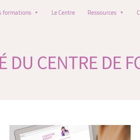
s formations
Le Centre
Ressources
C
É DU CENTRE DE 