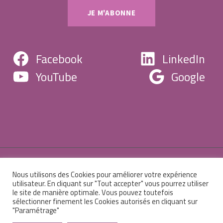
Facebook
LinkedIn
YouTube
Google
Nous utilisons des Cookies pour améliorer votre expérience
© 2026 Centre de formation Christine Robert -
utilisateur. En cliquant sur "Tout accepter" vous pourrez utiliser
le site de manière optimale. Vous pouvez toutefois
Mentions légales
-
Sitemap
-
Administration
sélectionner finement les Cookies autorisés en cliquant sur
"Paramétrage"