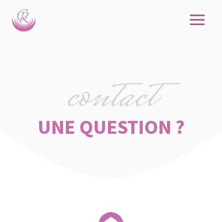
Aller
au
contenu
contact
UNE QUESTION ?