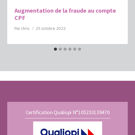
Augmentation de la fraude au compte
CPF
Par
chris
25 octobre 2022
Certification Qualiopi N°105233139470