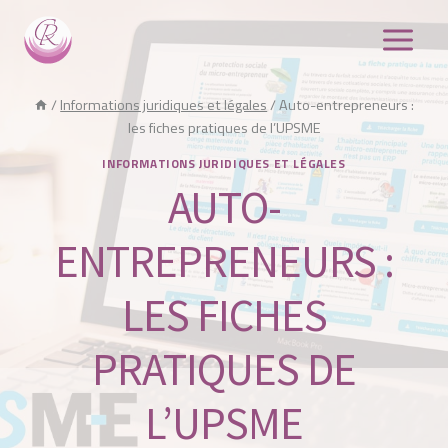
Aller
au
contenu
/
Informations juridiques et légales
/
Auto-entrepreneurs :
les fiches pratiques de l’UPSME
INFORMATIONS JURIDIQUES ET LÉGALES
AUTO-
ENTREPRENEURS :
LES FICHES
PRATIQUES DE
L’UPSME