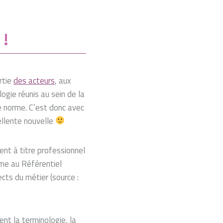
 !
rtie
des acteurs
, aux
gie réunis au sein de la
te norme. C’est donc avec
ellente nouvelle
nt à titre professionnel
rme au Référentiel
ects du métier (source :
nt la terminologie, la