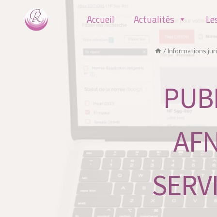
Aller
Accueil
Actualités
Le
au
contenu
/
Informations jur
PUB
AFN
SERV