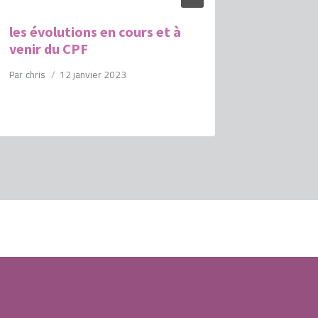
les évolutions en cours et à
la news
venir du CPF
mai
Par
chris
12 janvier 2023
Par
chris