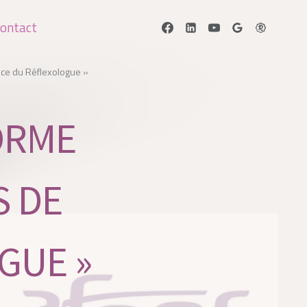
ontact
ice du Réflexologue »
ORME
S DE
GUE »