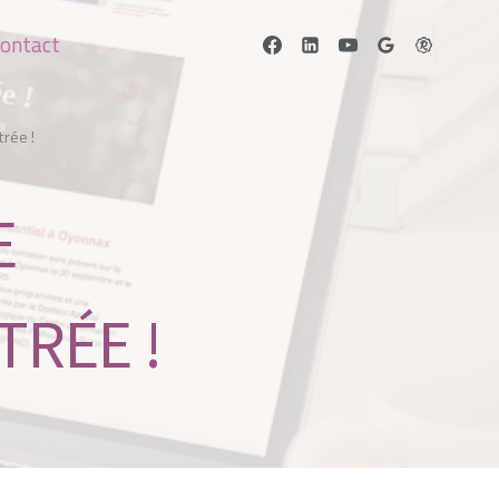
ontact
rée !
E
TRÉE !