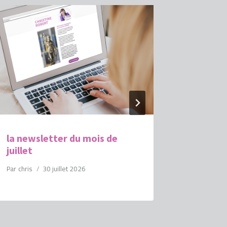
la newsletter du mois de
la news
juillet
mars est
Par
chris
30 juillet 2026
Par
chris