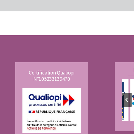
Certification Qualiopi
N°105233139470