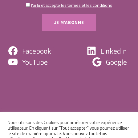
J'ai lu et accepte les termes et les conditions
Facebook
LinkedIn
YouTube
Google
Nous utilisons des Cookies pour améliorer votre expérience
© 2026 Centre de formation Christine Robert -
utilisateur. En cliquant sur "Tout accepter" vous pourrez utiliser
le site de manière optimale. Vous pouvez toutefois
Mentions légales
-
Sitemap
-
Administration