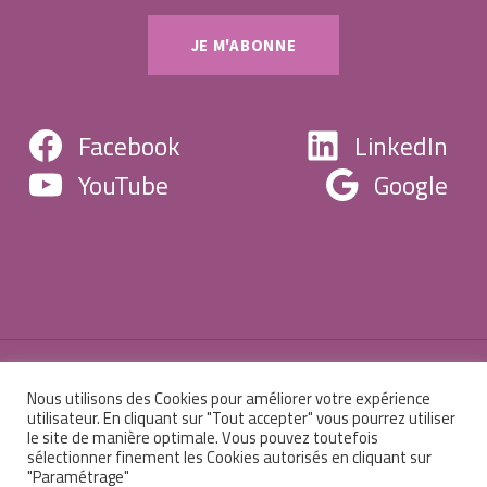
Facebook
LinkedIn
YouTube
Google
Nous utilisons des Cookies pour améliorer votre expérience
© 2026 Centre de formation Christine Robert -
utilisateur. En cliquant sur "Tout accepter" vous pourrez utiliser
le site de manière optimale. Vous pouvez toutefois
Mentions légales
-
Sitemap
-
Administration
sélectionner finement les Cookies autorisés en cliquant sur
"Paramétrage"