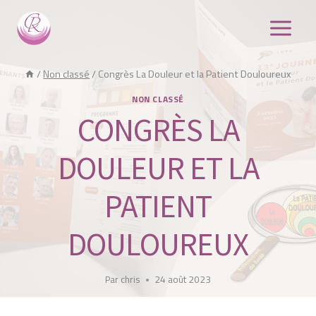
Aller
au
contenu
/
Non classé
/
Congrès La Douleur et la Patient Douloureux
NON CLASSÉ
CONGRÈS LA
DOULEUR ET LA
PATIENT
DOULOUREUX
Par
chris
24 août 2023