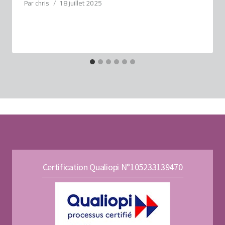
Par
chris
18 juillet 2025
Certification Qualiopi N°105233139470