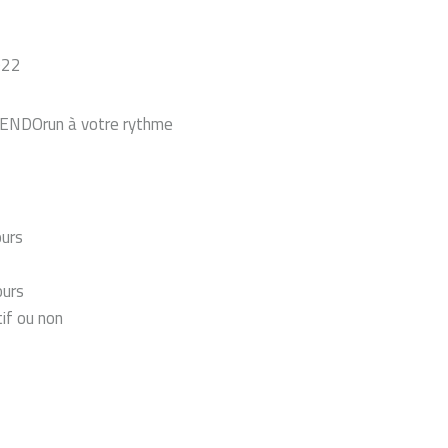
022
l’ENDOrun à votre rythme
ours
ours
tif ou non