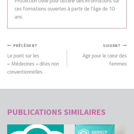
Protection civile pour obtenir des informations sur
ces formations ouvertes à partir de l’âge de 10
ans.
NAVIGATION
PRÉCÉDENT
SUIVANT
DE
Le point sur les
Agir pour le cœur des
« Médecines » dites non
femmes
L’ARTICLE
conventionnelles
PUBLICATIONS SIMILAIRES