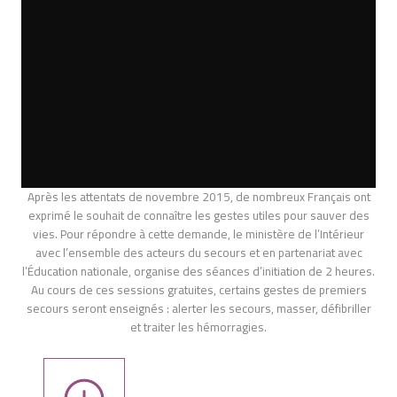
Après les attentats de novembre 2015, de nombreux Français ont
exprimé le souhait de connaître les gestes utiles pour sauver des
vies. Pour répondre à cette demande, le ministère de l’Intérieur
avec l’ensemble des acteurs du secours et en partenariat avec
l’Éducation nationale, organise des séances d’initiation de 2 heures.
Au cours de ces sessions gratuites, certains gestes de premiers
secours seront enseignés : alerter les secours, masser, défibriller
et traiter les hémorragies.