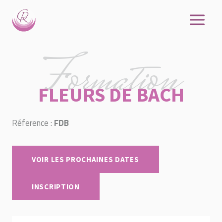
Aller
au
contenu
Formation
FLEURS DE BACH
Réference :
FDB
VOIR LES PROCHAINES DATES
INSCRIPTION