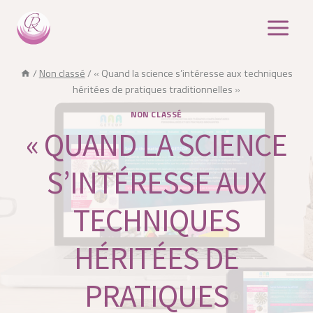
Aller
au
contenu
/
Non classé
/
« Quand la science s’intéresse aux techniques
héritées de pratiques traditionnelles »
NON CLASSÉ
« QUAND LA SCIENCE
S’INTÉRESSE AUX
TECHNIQUES
HÉRITÉES DE
PRATIQUES