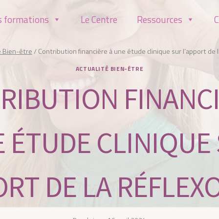
s formations
Le Centre
Ressources
C
é Bien-être
/
Contribution financière à une étude clinique sur l’apport de l
ACTUALITÉ BIEN-ÊTRE
RIBUTION FINANCI
 ÉTUDE CLINIQUE
ORT DE LA RÉFLEX