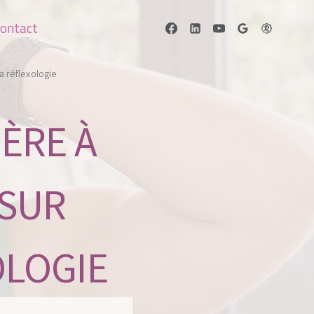
ontact
a réflexologie
ÈRE À
 SUR
OLOGIE