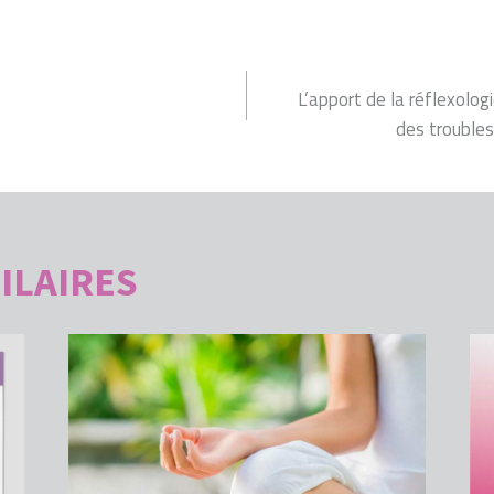
ON
L’apport de la réflexolog
des troubles
ILAIRES