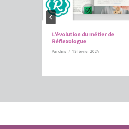
der une
L’évolution du métier de
Réflexologue
ves
Par
chris
19 février 2024
2