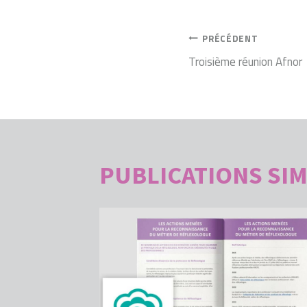
NAVIGATI
PRÉCÉDENT
Troisième réunion Afnor
DE
L’ARTICLE
PUBLICATIONS SIM