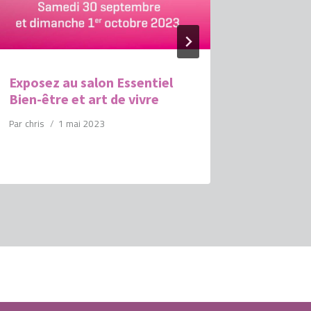
Exposez au salon Essentiel
la news
Bien-être et art de vivre
mai est 
Par
chris
1 mai 2023
Par
chris