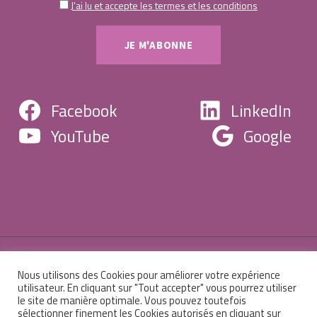
J'ai lu et accepte les termes et les conditions
Facebook
LinkedIn
YouTube
Google
Nous utilisons des Cookies pour améliorer votre expérience
© 2026 Centre de formation Christine Robert -
utilisateur. En cliquant sur "Tout accepter" vous pourrez utiliser
le site de manière optimale. Vous pouvez toutefois
Mentions légales
-
Sitemap
-
Administration
sélectionner finement les Cookies autorisés en cliquant sur