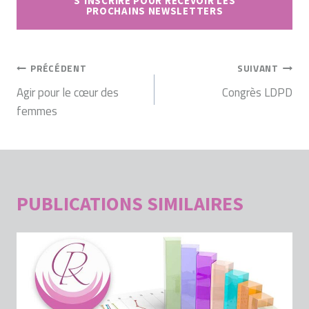
S’INSCRIRE POUR RECEVOIR LES
PROCHAINS NEWSLETTERS
NAVIGATION
PRÉCÉDENT
SUIVANT
DE
Agir pour le cœur des
Congrès LDPD
femmes
L’ARTICLE
PUBLICATIONS SIMILAIRES