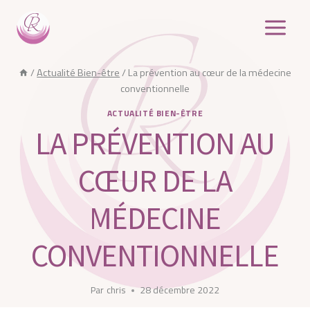
Aller
au
contenu
/
Actualité Bien-être
/
La prévention au cœur de la médecine
conventionnelle
ACTUALITÉ BIEN-ÊTRE
LA PRÉVENTION AU
CŒUR DE LA
MÉDECINE
CONVENTIONNELLE
Par
chris
28 décembre 2022